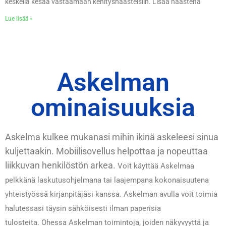
keskellä kesää vastaamaan kehityshaasteisiin. Lisää haasteita
Lue lisää »
Askelman
ominaisuuksia
Askelma kulkee mukanasi mihin ikinä askeleesi sinua
kuljettaakin. Mobiilisovellus helpottaa ja nopeuttaa
liikkuvan henkilöstön arkea.
Voit käyttää Askelmaa
pelkkänä laskutusohjelmana tai laajempana kokonaisuutena
yhteistyössä kirjanpitäjäsi kanssa.
Askelman avulla voit toimia
h
alutessasi täysin sähköisesti ilman paperisia
tulosteita.
Ohessa Askelman toimintoja, joiden näkyvyyttä ja