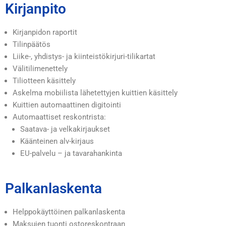
Kirjanpito
Kirjanpidon raportit
Tilinpäätös
Liike-, yhdistys- ja kiinteistökirjuri-tilikartat
Välitilimenettely
Tiliotteen käsittely
Askelma mobiilista lähetettyjen kuittien käsittely
Kuittien automaattinen digitointi
Automaattiset reskontrista:
Saatava- ja velkakirjaukset
Käänteinen alv-kirjaus
EU-palvelu – ja tavarahankinta
Palkanlaskenta
Helppokäyttöinen palkanlaskenta
Maksujen tuonti ostoreskontraan