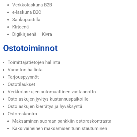
Verkkolaskuna B2B
e-laskuna B2C
Sähköpostilla
Kirjeenä
Digikirjeenä – Kivra
Ostotoiminnot
Toimittajatietojen hallinta
Varaston hallinta
Tarjouspyynnöt
Ostotilaukset
Verkkolaskujen automaattinen vastaanotto
Ostolaskujen jyvitys kustannuspaikoille
Ostolaskujen kierrätys ja hyväksyntä
Ostoreskontra
Maksaminen suoraan pankkiin ostoreskontrasta
Kaksivaiheinen maksamisen tunnistautuminen